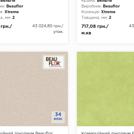
Бельгія
Країна:
Бельгія
ик:
Beauflor
Виробник:
Beauflor
я:
Xtreme
Колекція:
Xtreme
, мм:
2
Товщина, мм:
2
, мм:
2000, 3000, 4000
Ширина, мм:
2000, 3000,
 грн./
43 024,80 грн.
/
717,08 грн./
43
а, мм:
22
Довжина, мм:
22
упак.
м.кв
4
Клас:
34
днання:
ПВХ-шнур
Тип з'єднання:
ПВХ-шнур
ови:
ПВХ
Тип основи:
ПВХ
34
клас
ійний лінолеум Beauflor
Комерційний лінолеум B