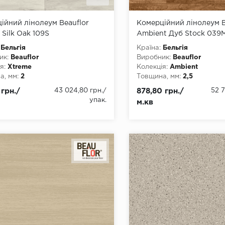
ійний лінолеум Beauflor
Комерційний лінолеум B
 Silk Oak 109S
Ambient Дуб Stock 039
Бельгія
Країна:
Бельгія
ик:
Beauflor
Виробник:
Beauflor
я:
Xtreme
Колекція:
Ambient
, мм:
2
Товщина, мм:
2,5
, мм:
2000, 3000, 4000
Ширина, мм:
1500, 2000, 
 грн./
43 024,80 грн.
/
878,80 грн./
52 7
а, мм:
22
3500, 4000
упак.
м.кв
4
Довжина, мм:
22
днання:
ПВХ-шнур
Клас:
34
ови:
ПВХ
Тип з'єднання:
ПВХ-шнур
Тип основи:
ПВХ