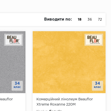
Виводити по:
18
36
72
34
34
клас
клас
eauflor
Комерційний лінолеум Beauflor
Xtreme Roxanne 220M