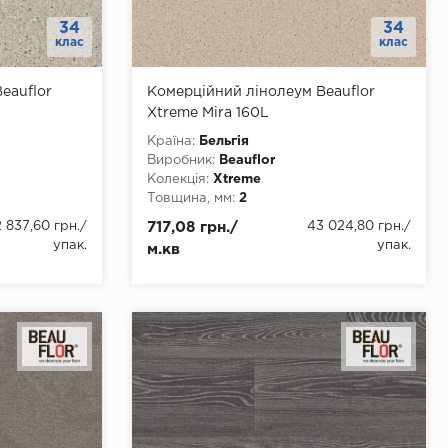
34
34
клас
клас
eauflor
Комерційний лінолеум Beauflor
Xtreme Mira 160L
Країна:
Бельгія
Виробник:
Beauflor
Колекція:
Xtreme
Товщина, мм:
2
2500, 3000,
Ширина, мм:
2000, 3000, 4000
 837,60 грн.
/
717,08 грн./
43 024,80 грн.
/
Довжина, мм:
22
упак.
упак.
м.кв
Клас:
34
Тип з'єднання:
ПВХ-шнур
Тип основи:
ПВХ