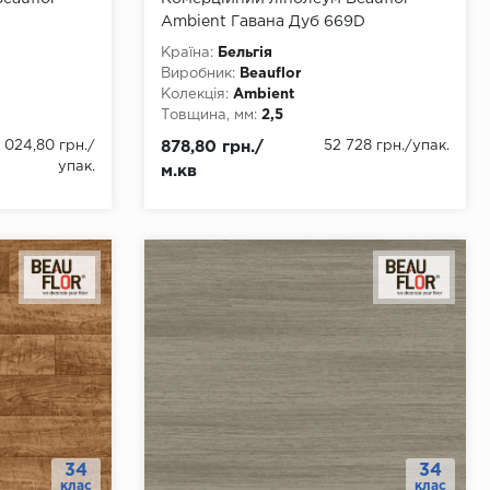
Ambient Гавана Дуб 669D
Країна:
Бельгія
Виробник:
Beauflor
Колекція:
Ambient
Товщина, мм:
2,5
 4000
Ширина, мм:
1500, 2000, 2500, 3000,
 024,80 грн.
/
878,80 грн./
52 728 грн.
/упак.
3500, 4000
упак.
м.кв
Довжина, мм:
22
Клас:
34
Тип з'єднання:
ПВХ-шнур
Тип основи:
ПВХ
34
34
клас
клас