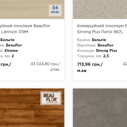
34
клас
ійний лінолеум Beauflor
Комерційний лінолеум B
 Lannion 319M
Strong Plus Патіо 967L
Бельгія
Країна:
Бельгія
ик:
Beauflor
Виробник:
Beauflor
я:
Xtreme
Колекція:
Strong Plus
, мм:
2
Товщина, мм:
2,5
, мм:
2000, 3000, 4000
Ширина, мм:
1500, 2000, 
 грн./
43 024,80 грн.
/
713,96 грн./
42
а, мм:
22
3500, 4000
упак.
м.кв
4
Довжина, мм:
22
днання:
ПВХ-шнур
Клас:
34
ови:
ПВХ
Тип з'єднання:
ПВХ-шнур
Тип основи:
ПВХ