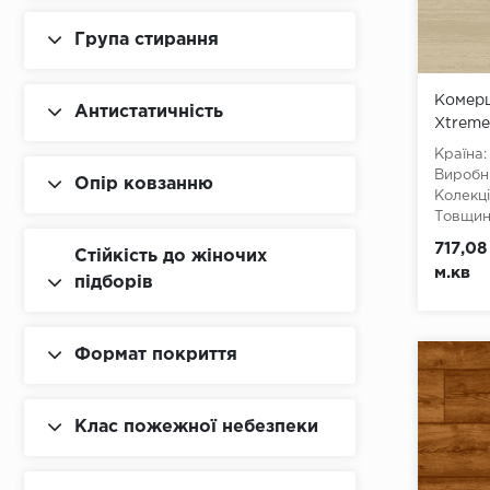
Група стирання
Комерц
Антистатичність
Xtreme
Країна:
Виробн
Опір ковзанню
Колекці
Товщина
Ширина
717,08
Стійкість до жіночих
Довжин
м.кв
Клас:
3
підборів
Тип з'є
Тип осн
Формат покриття
Клас пожежної небезпеки