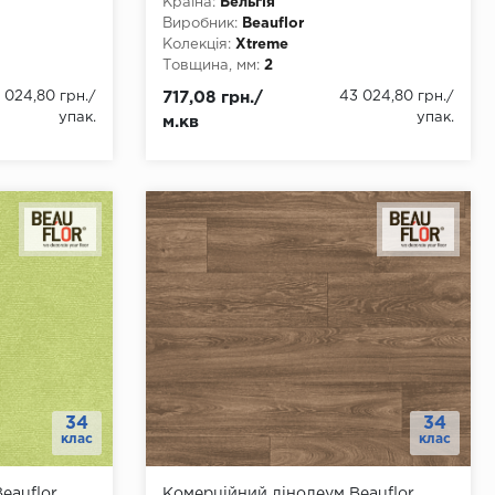
Країна:
Бельгія
Виробник:
Beauflor
Колекція:
Xtreme
Товщина, мм:
2
 4000
Ширина, мм:
2000, 3000, 4000
 024,80 грн.
/
717,08 грн./
43 024,80 грн.
/
Довжина, мм:
22
упак.
упак.
м.кв
Клас:
34
Тип з'єднання:
ПВХ-шнур
Тип основи:
ПВХ
34
34
клас
клас
eauflor
Комерційний лінолеум Beauflor