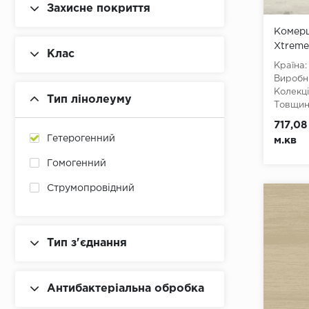
Захисне покриття
Чорний
Комерц
Xtreme
Клас
Країна:
Виробн
Колекці
Тип лінолеуму
Товщина
Ширина
717,08
Довжин
Гетерогенний
м.кв
Клас:
3
Тип з'є
Гомогенний
Тип осн
Струмопровідний
Тип з'єднання
Антибактеріальна обробка