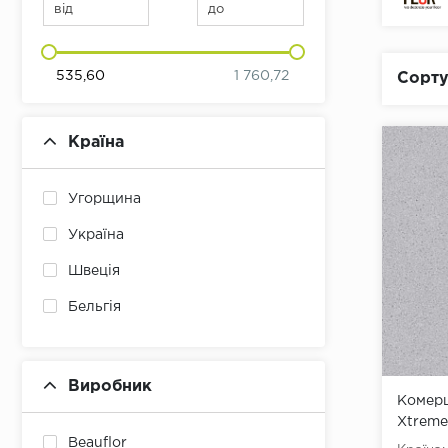
від
до
535,60
1 760,72
Сорту
Країна
Угорщина
Україна
Швеція
Бельгія
Виробник
Комерц
Xtreme
Beauflor