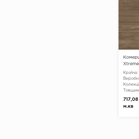
Комерц
Xtreme
Країна:
Виробн
Колекці
Товщина
Ширина
717,08
Довжин
м.кв
Клас:
3
Тип з'є
Тип осн