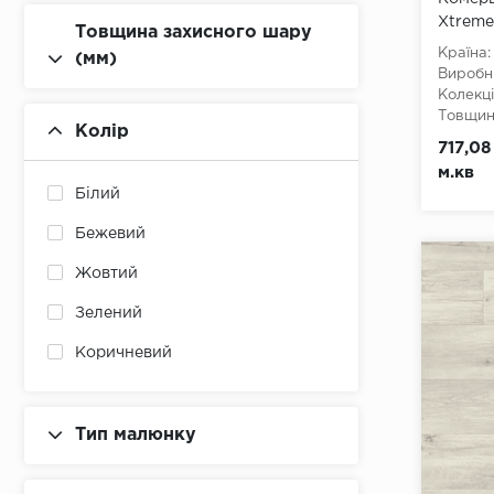
Xtreme 
Товщина захисного шару
Країна:
(мм)
Виробн
Колекці
Товщина
Колір
Ширина
717,08
Довжин
м.кв
Клас:
3
Білий
Тип з'є
Тип осн
Бежевий
Жовтий
Зелений
Коричневий
Сірий
Синій
Тип малюнку
Червоний