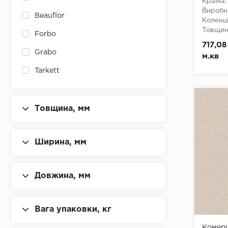
Країна:
Виробн
Beauflor
Колекці
Товщина
Forbo
Ширина
717,08
Довжин
Grabo
м.кв
Клас:
3
Тип з'є
Tarkett
Тип осн
Товщина, мм
Ширина, мм
Довжина, мм
Вага упаковки, кг
Комерц