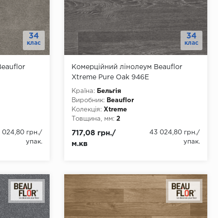
34
34
клас
клас
eauflor
Комерційний лінолеум Beauflor
Xtreme Pure Oak 946E
Країна:
Бельгія
Виробник:
Beauflor
Колекція:
Xtreme
Товщина, мм:
2
 4000
Ширина, мм:
2000, 3000, 4000
 024,80 грн.
/
717,08 грн./
43 024,80 грн.
/
Довжина, мм:
22
упак.
упак.
м.кв
Клас:
34
Тип з'єднання:
ПВХ-шнур
Тип основи:
ПВХ