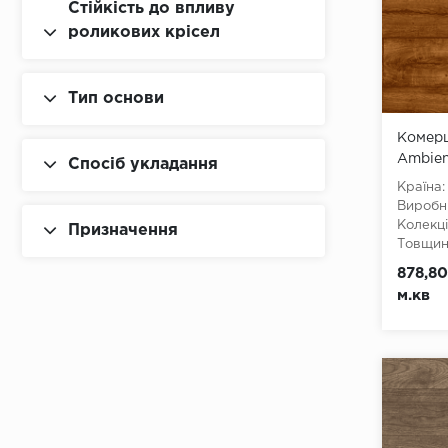
Стійкість до впливу
роликових крісел
Тип основи
Комерц
Ambien
Спосіб укладання
Країна:
Виробн
Колекці
Призначення
Товщина
Ширина
878,80
3500, 
м.кв
Довжин
Клас:
3
Тип з'є
Тип осн