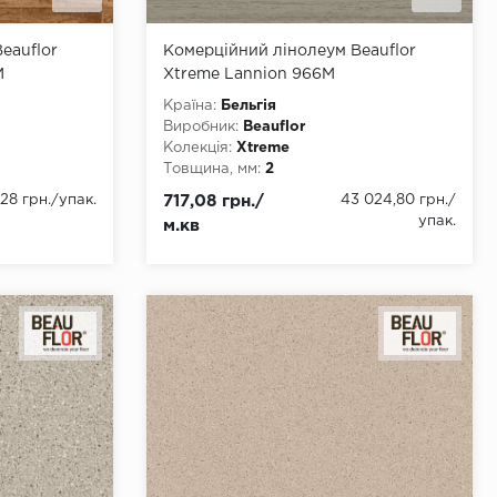
eauflor
Комерційний лінолеум Beauflor
M
Xtreme Lannion 966M
Країна:
Бельгія
Виробник:
Beauflor
Колекція:
Xtreme
Товщина, мм:
2
2500, 3000,
Ширина, мм:
2000, 3000, 4000
28 грн.
/упак.
717,08 грн./
43 024,80 грн.
/
Довжина, мм:
22
упак.
м.кв
Клас:
34
Тип з'єднання:
ПВХ-шнур
Тип основи:
ПВХ