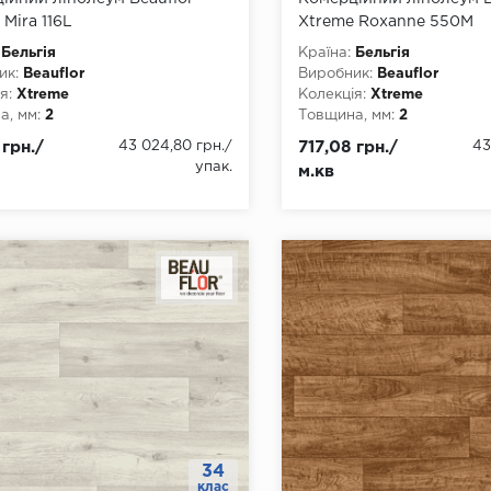
Mira 116L
Xtreme Roxanne 550M
Бельгія
Країна:
Бельгія
ик:
Beauflor
Виробник:
Beauflor
я:
Xtreme
Колекція:
Xtreme
, мм:
2
Товщина, мм:
2
, мм:
2000, 3000, 4000
Ширина, мм:
2000, 3000,
 грн./
43 024,80 грн.
/
717,08 грн./
43
а, мм:
22
Довжина, мм:
22
упак.
м.кв
4
Клас:
34
днання:
ПВХ-шнур
Тип з'єднання:
ПВХ-шнур
ови:
ПВХ
Тип основи:
ПВХ
34
клас