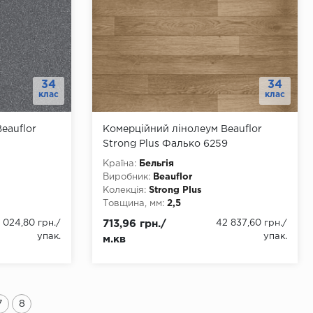
34
34
клас
клас
eauflor
Комерційний лінолеум Beauflor
Strong Plus Фалько 6259
Країна:
Бельгія
Виробник:
Beauflor
Колекція:
Strong Plus
Товщина, мм:
2,5
 4000
Ширина, мм:
1500, 2000, 2500, 3000,
 024,80 грн.
/
713,96 грн./
42 837,60 грн.
/
3500, 4000
упак.
упак.
м.кв
Довжина, мм:
22
Клас:
34
Тип з'єднання:
ПВХ-шнур
Тип основи:
ПВХ
7
8