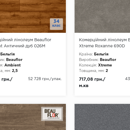
34
клас
ійний лінолеум Beauflor
Комерційний лінолеум B
t Античний дуб 026M
Xtreme Roxanne 690D
Бельгія
Країна:
Бельгія
ик:
Beauflor
Виробник:
Beauflor
я:
Ambient
Колекція:
Xtreme
, мм:
2,5
Товщина, мм:
2
, мм:
1500, 2000, 2500, 3000,
Ширина, мм:
2000, 3000,
 грн./
52 728 грн.
/упак.
717,08 грн./
43
4000
Довжина, мм:
22
м.кв
а, мм:
22
Клас:
34
4
Тип з'єднання:
ПВХ-шнур
днання:
ПВХ-шнур
Тип основи:
ПВХ
ови:
ПВХ