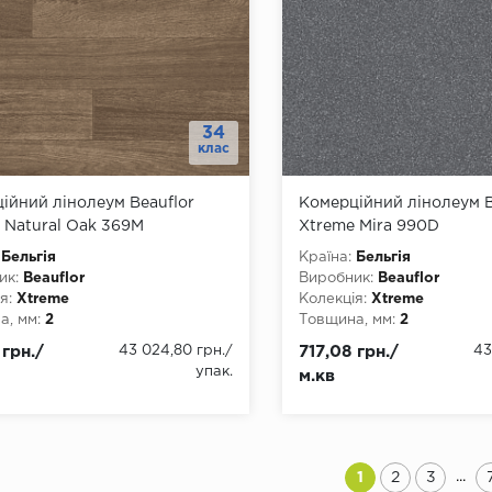
34
клас
ійний лінолеум Beauflor
Комерційний лінолеум B
 Natural Oak 369M
Xtreme Mira 990D
Бельгія
Країна:
Бельгія
ик:
Beauflor
Виробник:
Beauflor
я:
Xtreme
Колекція:
Xtreme
, мм:
2
Товщина, мм:
2
, мм:
2000, 3000, 4000
Ширина, мм:
2000, 3000,
 грн./
43 024,80 грн.
/
717,08 грн./
43
а, мм:
22
Довжина, мм:
22
упак.
м.кв
4
Клас:
34
днання:
ПВХ-шнур
Тип з'єднання:
ПВХ-шнур
ови:
ПВХ
Тип основи:
ПВХ
...
1
2
3