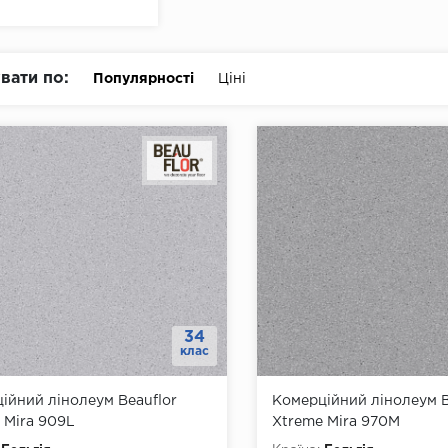
вати по:
Популярності
Ціні
34
клас
ійний лінолеум Beauflor
Комерційний лінолеум B
 Mira 909L
Xtreme Mira 970M