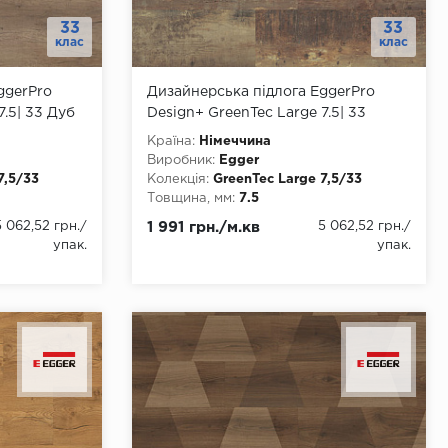
33
33
клас
клас
ggerPro
Дизайнерська підлога EggerPro
7.5| 33 Дуб
Design+ GreenTec Large 7.5| 33
Деревина Істра EPD004
Країна:
Німеччина
Виробник:
Egger
7,5/33
Колекція:
GreenTec Large 7,5/33
Товщина, мм:
7.5
Ширина, мм:
246
5 062,52 грн.
/
1 991 грн./м.кв
5 062,52 грн.
/
Довжина, мм:
1292
упак.
упак.
Клас:
33
Тип з'єднання:
Замок
Тип замку:
click
ння
Наявність фаски:
4 стороння
Вологостійкість:
так
rd
Тип основи:
GreenTec board