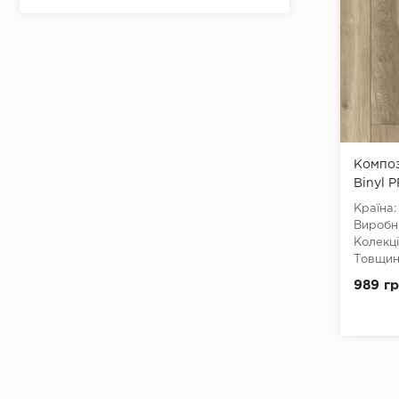
Композ
Binyl 
1538
Країна:
Виробн
Колекці
Товщина
Ширина
989 гр
Довжин
Клас:
3
Тип з'є
Тип зам
Наявніс
Вологос
Тип осн