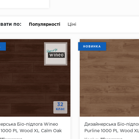
вати по:
Популярності
Ціні
А
НОВИНКА
32
клас
ерська Біо-підлога Wineo
Дизайнерська Біо-підло
e 1000 PL Wood ХL Calm Oak
Purline 1000 PL Wood Х
Chocolate