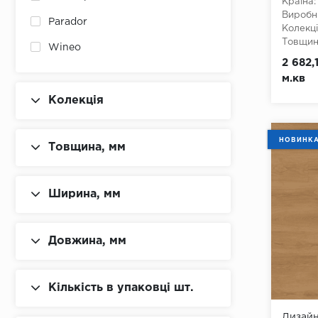
Країна:
Виробн
Parador
Колекці
Товщина
Wineo
Ширина
2 682,
Довжин
м.кв
Клас:
3
Тип з'є
Колекція
Наявніс
Вологос
Тип осн
НОВИНК
Товщина, мм
хлору, 
Ширина, мм
Довжина, мм
Кількість в упаковці шт.
Дизайн