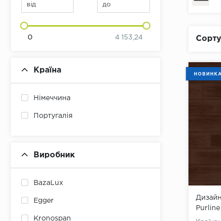
від
до
0
4 153,24
Сорту
Країна
НОВИНК
Німеччина
Португалія
Виробник
BazaLux
Дизайн
Egger
Purlin
Mocca
Kronospan