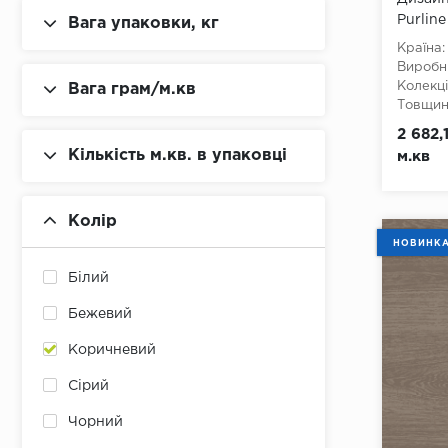
Purlin
Вага упаковки, кг
Toffee
Країна:
Виробн
Колекці
Вага грам/м.кв
Товщина
Ширина
2 682,
Довжин
Кількість м.кв. в упаковці
м.кв
Клас:
3
Тип з'є
Наявніс
Вологос
Колір
Тип осн
НОВИНК
хлору, 
Білий
Бежевий
Коричневий
Сірий
Чорний