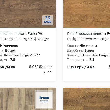
33
клас
ерська підлога EggerPro
Дизайнерська підлога E
+ GreenTec Large 7.5| 33 Дуб
Design+ GreenTec Large 
н темно-коричневий EPD007
Престон коричневий E
Німеччина
Країна:
Німеччина
ик:
Egger
Виробник:
Egger
я:
GreenTec Large 7,5/33
Колекція:
GreenTec Large 
, мм:
7.5
Товщина, мм:
7.5
, мм:
246
Ширина, мм:
246
грн./м.кв
5 062,52 грн.
/
1 991 грн./м.кв
а, мм:
1292
Довжина, мм:
1292
упак.
3
Клас:
33
днання:
Замок
Тип з'єднання:
Замок
ку:
click
Тип замку:
click
ть фаски:
4 стороння
Наявність фаски:
4 сторо
тійкість:
так
Вологостійкість:
так
ови:
GreenTec board
Тип основи:
GreenTec boa