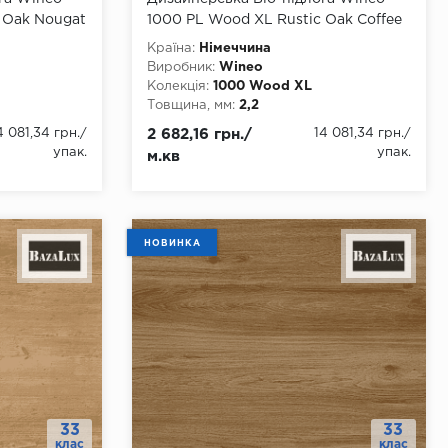
 Oak Nougat
1000 PL Wood ХL Rustic Oak Coffee
Країна:
Німеччина
Виробник:
Wineo
Колекція:
1000 Wood XL
Товщина, мм:
2,2
Ширина, мм:
250
4 081,34 грн.
/
2 682,16 грн./
14 081,34 грн.
/
Довжина, мм:
1500
упак.
упак.
м.кв
Клас:
32
Тип з'єднання:
Немає
ння
Наявність фаски:
4 стороння
Вологостійкість:
так
 eCurau (без
Тип основи:
Біо-композит eCurau (без
НОВИНКА
ифікаторів)
хлору, фталатів та пластифікаторів)
33
33
клас
клас