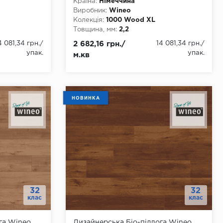
Країна:
Німеччина
Виробник:
Wineo
Колекція:
1000 Wood XL
Товщина, мм:
2,2
Ширина, мм:
250
4 081,34 грн.
/
2 682,16 грн./
14 081,34 грн.
/
Довжина, мм:
1500
упак.
упак.
м.кв
Клас:
32
Тип з'єднання:
Немає
ння
Наявність фаски:
4 стороння
Вологостійкість:
так
 eCurau (без
Тип основи:
Біо-композит eCurau (без
НОВИНКА
ифікаторів)
хлору, фталатів та пластифікаторів)
32
32
клас
клас
га Wineo
Дизайнерська Біо-підлога Wineo