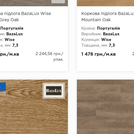
а підлога BazaLux Wise
Коркова підлога BazaLu
 Grey Oak
Mountain Oak
Португалія
Країна:
Португалія
ик:
BazaLux
Виробник:
BazaLux
я:
Wise
Колекція:
Wise
, мм:
7,3
Товщина, мм:
7,3
, мм:
190
Ширина, мм:
190
грн./м.кв
2 246,56 грн.
/
1 478 грн./м.кв
а, мм:
1225
Довжина, мм:
1225
упак.
3
Клас:
33
днання:
Замок
Тип з'єднання:
Замок
ку:
2G
Тип замку:
2G
ть фаски:
4 стороння
Наявність фаски:
4 сторо
тійкість:
так
Вологостійкість:
так
А
ови:
Коркова основа
Тип основи:
Коркова осн