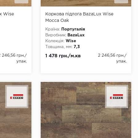
x Wise
Коркова підлога BazaLux Wise
Mocca Oak
Країна:
Португалія
Виробник:
BazaLux
Колекція:
Wise
Товщина, мм:
7,3
Ширина, мм:
190
2 246,56 грн.
/
1 478 грн./м.кв
2 246,56 грн.
/
Довжина, мм:
1225
упак.
упак.
Клас:
33
Тип з'єднання:
Замок
Тип замку:
2G
ння
Наявність фаски:
4 стороння
Вологостійкість:
так
ова
Тип основи:
Коркова основа