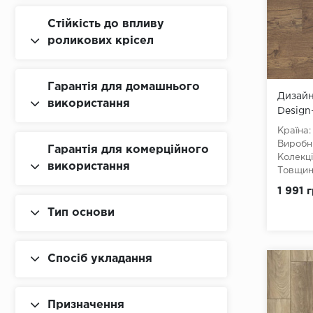
Стійкість до впливу
роликових крісел
Гарантія для домашнього
Дизайн
використання
Design
Престо
Країна:
Виробн
Гарантія для комерційного
Колекці
використання
Товщина
Ширина
1 991 
Довжин
Клас:
3
Тип основи
Тип з'є
Тип зам
Наявніс
Спосіб укладання
Вологос
Тип осн
Призначення