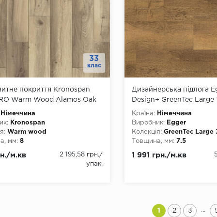
33
клас
итне покриття Kronospan
Дизайнерська підлога E
PRO Warm Wood Alamos Oak
Design+ GreenTec Large 
Арнштайн EPD001
Німеччина
Країна:
Німеччина
ик:
Kronospan
Виробник:
Egger
я:
Warm wood
Колекція:
GreenTec Large 
, мм:
8
Товщина, мм:
7.5
, мм:
192
Ширина, мм:
246
н./м.кв
2 195,58 грн.
/
1 991 грн./м.кв
а, мм:
1285
Довжина, мм:
1292
упак.
3
Клас:
33
днання:
Замок
Тип з'єднання:
Замок
ку:
click
Тип замку:
click
ть фаски:
4 стороння
Наявність фаски:
4 сторо
тійкість:
так
Вологостійкість:
так
...
1
2
3
ови:
O.R.C.A.
Тип основи:
GreenTec boa