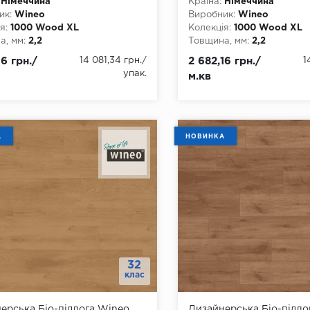
Німеччина
Країна:
Німеччина
ик:
Wineo
Виробник:
Wineo
я:
1000 Wood XL
Колекція:
1000 Wood XL
, мм:
2,2
Товщина, мм:
2,2
, мм:
250
Ширина, мм:
250
16 грн./
14 081,34 грн.
/
2 682,16 грн./
1
а, мм:
1500
Довжина, мм:
1500
упак.
м.кв
2
Клас:
32
днання:
Немає
Тип з'єднання:
Немає
ть фаски:
4 стороння
Наявність фаски:
4 сторо
тійкість:
так
Вологостійкість:
так
ови:
Біо-композит eCurau (без
Тип основи:
Біо-композит
А
НОВИНКА
фталатів та пластифікаторів)
хлору, фталатів та пласт
32
клас
ерська Біо-підлога Wineo
Дизайнерська Біо-підло