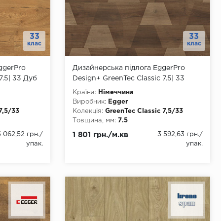
33
33
клас
клас
ggerPro
Дизайнерська підлога EggerPro
7.5| 33 Дуб
Design+ GreenTec Classic 7.5| 33
PD005
Горіх Бедолло креатив EPD037
Країна:
Німеччина
Виробник:
Egger
7,5/33
Колекція:
GreenTec Classic 7,5/33
Товщина, мм:
7.5
Ширина, мм:
193
5 062,52 грн.
/
1 801 грн./м.кв
3 592,63 грн.
/
Довжина, мм:
1292
упак.
упак.
Клас:
33
Тип з'єднання:
Замок
Тип замку:
Clic
ння
Наявність фаски:
4 стороння
Вологостійкість:
так
rd