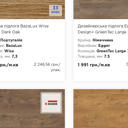
33
клас
а підлога BazaLux Wise
Дизайнерська підлога E
l Dark Oak
Design+ GreenTec Large 
Середа EPD003
Португалія
Країна:
Німеччина
ик:
BazaLux
Виробник:
Egger
я:
Wise
Колекція:
GreenTec Large 
, мм:
7,3
Товщина, мм:
7.5
, мм:
190
Ширина, мм:
246
грн./м.кв
2 246,56 грн.
/
1 991 грн./м.кв
а, мм:
1225
Довжина, мм:
1292
упак.
3
Клас:
33
днання:
Замок
Тип з'єднання:
Замок
ку:
2G
Тип замку:
click
ть фаски:
4 стороння
Наявність фаски:
4 сторо
тійкість:
так
Вологостійкість:
так
ови:
Коркова основа
Тип основи:
GreenTec boa