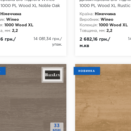
e 1000 PL Wood ХL Noble Oak
1000 PL Wood ХL Rustic
Німеччина
Країна:
Німеччина
ик:
Wineo
Виробник:
Wineo
я:
1000 Wood XL
Колекція:
1000 Wood XL
, мм:
2,2
Товщина, мм:
2,2
, мм:
250
Ширина, мм:
250
16 грн./
14 081,34 грн.
/
2 682,16 грн./
1
а, мм:
1500
Довжина, мм:
1500
упак.
м.кв
2
Клас:
32
днання:
Немає
Тип з'єднання:
Немає
ть фаски:
4 стороння
Наявність фаски:
4 сторо
тійкість:
так
Вологостійкість:
так
ови:
Біо-композит eCurau (без
Тип основи:
Біо-композит
А
НОВИНКА
фталатів та пластифікаторів)
хлору, фталатів та пласт
33
клас