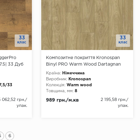
33
33
клас
клас
ggerPro
Композитне покриття Kronospan
7.5| 33 Дуб
Binyl PRO Warm Wood Dartagnan
Oak 1530
Країна:
Німеччина
Виробник:
Kronospan
7,5/33
Колекція:
Warm wood
Товщина, мм:
8
Ширина, мм:
192
5 062,52 грн.
/
989 грн./м.кв
2 195,58 грн.
/
Довжина, мм:
1285
упак.
упак.
Клас:
33
Тип з'єднання:
Замок
Тип замку:
click
ння
Наявність фаски:
4 стороння
Вологостійкість:
так
5
6
rd
Тип основи:
O.R.C.A.