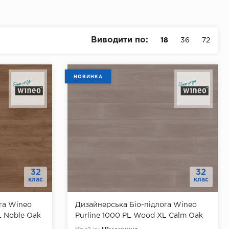
Виводити по:
18
36
72
НОВИНКА
32
32
клас
клас
га Wineo
Дизайнерська Біо-підлога Wineo
L Noble Oak
Purline 1000 PL Wood ХL Calm Oak
Ash