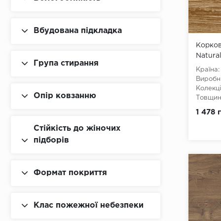
Вбудована підкладка
Корков
Natura
Група стирання
Країна:
Виробн
Колекці
Опір ковзанню
Товщина
Ширина
1 478 
Довжин
Клас:
3
Стійкість до жіночих
Тип з'є
підборів
Тип зам
Наявніс
Вологос
Формат покриття
Тип осн
Клас пожежної небезпеки