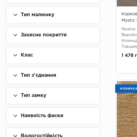
Корков
Тип малюнку
Mystic
Країна:
Захисне покриття
Виробн
Колекці
Товщина
Ширина
Клас
1 478 
Довжин
Клас:
3
Тип з'є
Тип з'єднання
Тип зам
Наявніс
Вологос
НОВИНК
Тип осн
Тип замку
Наявність фаски
Вологостійкість