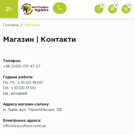
0
0
0
Назад
Назад
Головна
/
Магазин
Бренди
Вінілова Підлога
Магазин | Контакти
BazaLux
Ламінат
Berry Alloc
Телефон:
SPC Ламінат
Gerflor
+38 (093) 170 47 07
Grabo
Години роботи:
Інженерна Дошка
Пн.-Пт.: з 10:00-19:00,
Invictus
Сб.: з 10:00-17:00,
Терасна Дошка
IVC
Нд.: вихідний
Republic
Адреса магазин-салону:
Композитне Покриття
м. Львів, вул. Тернопільська, 21Е
Tarkett
Комерційний Лінолеум
Електронна адреса:
Ter Hurne
office@
ecofloor.com.ua
Unilin
Натуральний Лінолеум