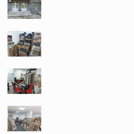
Цемент
Ялинка
Монтаж
Замок
Клей
Палітра
Білий
Бежевий
Сірий
Коричневий
Чорний
Формат
Планка