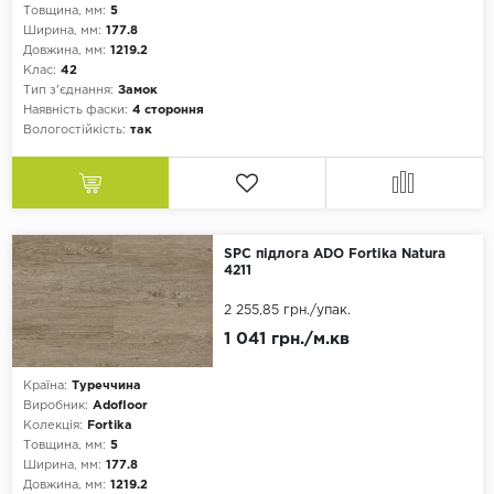
Товщина, мм:
5
Ширина, мм:
177.8
Довжина, мм:
1219.2
Клас:
42
Тип з'єднання:
Замок
Наявність фаски:
4 стороння
Вологостійкість:
так
SPC підлога ADO Fortika Natura
4211
2 255,85 грн.
/упак.
1 041 грн./м.кв
Країна:
Туреччина
Виробник:
Adofloor
Колекція:
Fortika
Товщина, мм:
5
Ширина, мм:
177.8
Довжина, мм:
1219.2