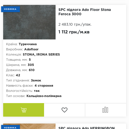
Цемент
НОВИНКА
SPC підлога Ado Floor Stona
Feroca 3000
Ялинка
2 483,10 грн.
/упак.
Монтаж
1 112 грн./м.кв
Замок
Країна:
Туреччина
Клей
Виробник:
Adofloor
Колекція:
STONA, IRONA SERIES
Палітра
Товщина, мм:
5
Ширина, мм:
305
Білий
Довжина, мм:
610
Бежевий
Клас:
42
Тип з'єднання:
Замок
Сірий
Наявність фаски:
4 стороння
Вологостійкість:
так
Коричневий
Тип основи:
Кальцієво-полімерна
Чорний
Формат
Планка
НОВИНКА
SPC підлога Ado HERRINGBON