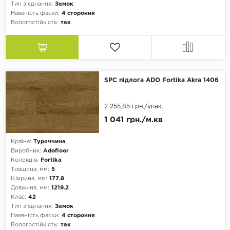
Тип з'єднання:
Замок
Наявність фаски:
4 стороння
Вологостійкість:
так
SPC підлога ADO Fortika Akra 1406
2 255,85 грн.
/упак.
1 041 грн./м.кв
Країна:
Туреччина
Виробник:
Adofloor
Колекція:
Fortika
Товщина, мм:
5
Ширина, мм:
177.8
Довжина, мм:
1219.2
Клас:
42
Тип з'єднання:
Замок
Наявність фаски:
4 стороння
Вологостійкість:
так