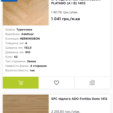
Плитка
PLATANO (A I B) 1405
1 161,76 грн.
/упак.
1 041 грн./м.кв
Країна:
Туреччина
Виробник:
Adofloor
Колекція:
HERRINGBON
Товщина, мм:
4
Ширина, мм:
152,5
Довжина, мм:
610
Клас:
42
Тип з'єднання:
Замок
Наявність фаски:
4 стороння
Вологостійкість:
так
SPC підлога ADO Fortika Dono 1412
2 255,85 грн.
/упак.