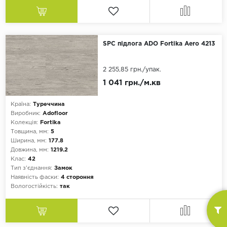
SPC підлога ADO Fortika Aero 4213
2 255,85 грн.
/упак.
1 041 грн./м.кв
Країна:
Туреччина
Виробник:
Adofloor
Колекція:
Fortika
Товщина, мм:
5
Ширина, мм:
177.8
Довжина, мм:
1219.2
Клас:
42
Тип з'єднання:
Замок
Наявність фаски:
4 стороння
Вологостійкість:
так