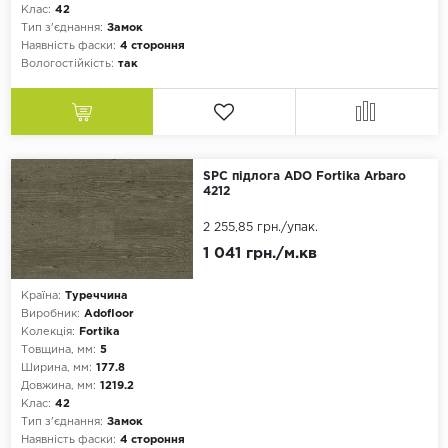
Клас:
42
Тип з'єднання:
Замок
Наявність фаски:
4 стороння
Вологостійкість:
так
SPC підлога ADO Fortika Arbaro
4212
2 255,85 грн.
/упак.
1 041 грн./м.кв
Країна:
Туреччина
Виробник:
Adofloor
Колекція:
Fortika
Товщина, мм:
5
Ширина, мм:
177.8
Довжина, мм:
1219.2
Клас:
42
Тип з'єднання:
Замок
Наявність фаски:
4 стороння