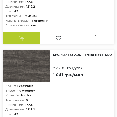
Ширина, мм:
177.8
Довжина, мм:
1219.2
Клас:
42
Тип з'єднання:
Замок
Наявність фаски:
4 стороння
Вологостійкість:
так
SPC підлога ADO Fortika Nego 1220
2 255,85 грн.
/упак.
1 041 грн./м.кв
Країна:
Туреччина
Виробник:
Adofloor
Колекція:
Fortika
Товщина, мм:
5
Ширина, мм:
177.8
Довжина, мм:
1219.2
Клас:
42