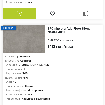
Вологостійкість:
так
НОВИНКА
SPC підлога Ado Floor Stona
Mastro 4010
2 483,10 грн.
/упак.
1 112 грн./м.кв
Країна:
Туреччина
Виробник:
Adofloor
Колекція:
STONA, IRONA SERIES
Товщина, мм:
5
Ширина, мм:
305
Довжина, мм:
610
Клас:
42
Тип з'єднання:
Замок
Наявність фаски:
4 стороння
Вологостійкість:
так
Тип основи:
Кальцієво-полімерна