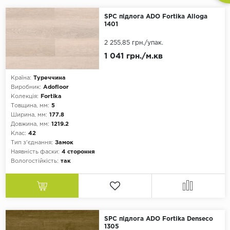
SPC підлога ADO Fortika Alloga
1401
2 255,85 грн.
/упак.
1 041 грн./м.кв
Країна:
Туреччина
Виробник:
Adofloor
Колекція:
Fortika
Товщина, мм:
5
Ширина, мм:
177.8
Довжина, мм:
1219.2
Клас:
42
Тип з'єднання:
Замок
Наявність фаски:
4 стороння
Вологостійкість:
так
SPC підлога ADO Fortika Denseco
1305