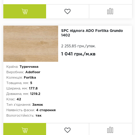
SPC підлога ADO Fortika Grundo
1402
2 255,85 грн.
/упак.
1 041 грн./м.кв
Країна:
Туреччина
Виробник:
Adofloor
Колекція:
Fortika
Товщина, мм:
5
Ширина, мм:
177.8
Довжина, мм:
1219.2
Клас:
42
Тип з'єднання:
Замок
Наявність фаски:
4 стороння
Вологостійкість:
так