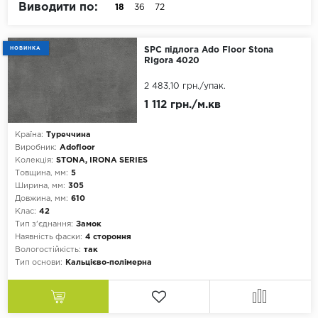
Виводити по:
18
36
72
Vinilam
Ковролін і Килимова Плитка
Wineo
НОВИНКА
SPC підлога Ado Floor Stona
Спортивне ПВХ-Покриття
Rigora 4020
Клас
31 клас
2 483,10 грн.
/упак.
Гумова Плитка
1 112 грн./м.кв
32 клас
Паркетна Дошка
33 клас
Країна:
Туреччина
Виробник:
Adofloor
34 клас
Фасадна Дошка
Колекція:
STONA, IRONA SERIES
41 клас
Товщина, мм:
5
Штучна Трава
Ширина, мм:
305
42 клас
Довжина, мм:
610
Клас:
42
Будівельна Хімія
43 клас
Тип з'єднання:
Замок
Наявність фаски:
4 стороння
Малюнок
Стінові Панелі
Вологостійкість:
так
Тип основи:
Кальцієво-полімерна
Дерево
Плінтус
Камінь
Комплектуючі до терасної дошки
Мармур