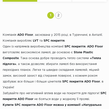
1
2
Компанія
ADO Floor
, заснована у 2015 році, в Туреччині, в Анталії.
Компанія виробляє
LVT
та
SPC покриття
.
Один із напрямків виробництва компанії
SPC покриття
.
ADO Floor
виготовляє високоякісні ламелі, де основою є
Stone Plastic
Composite
. Така основа добре проводить тепло системи
«Тепла
підлога»
, а також дозволяє збирати ламелі без використання
перехідних планок. Легке та швидке складання ламелей, міцний
замок, високий захист від стирання поверхні, з кожним роком
здобуває все більше і більше цінителів
SPC покриття ADO Floor
, в
Україні!
Забувайте про негативний вплив води на покриття для підлоги!
SPC
покриття ADO Floor
не бояться води у жодному її прояві.
Купити SPC покриття ADO Floor можна у компанії
«Натуральна