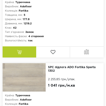
Країна:
Туреччина
Виробник:
Adofloor
Колекція:
Fortika
Товщина, мм:
5
Ширина, мм:
177.8
Довжина, мм:
1219.2
Клас:
42
Тип з'єднання:
Замок
Наявність фаски:
4 стороння
Вологостійкість:
так
SPC підлога ADO Fortika Sperta
1302
2 255,85 грн.
/упак.
1 041 грн./м.кв
Країна:
Туреччина
Виробник:
Adofloor
Колекція:
Fortika