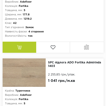
Виробник:
Adofloor
Колекція:
Fortika
Товщина, мм:
5
Ширина, мм:
177.8
Довжина, мм:
1219.2
Клас:
42
Тип з'єднання:
Замок
Наявність фаски:
4 стороння
Вологостійкість:
так
SPC підлога ADO Fortika Admirinda
1403
2 255,85 грн.
/упак.
1 041 грн./м.кв
Країна:
Туреччина
Виробник:
Adofloor
Колекція:
Fortika
Товщина, мм:
5