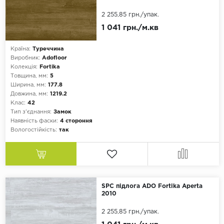
2 255,85 грн.
/упак.
1 041 грн./м.кв
Країна:
Туреччина
Виробник:
Adofloor
Колекція:
Fortika
Товщина, мм:
5
Ширина, мм:
177.8
Довжина, мм:
1219.2
Клас:
42
Тип з'єднання:
Замок
Наявність фаски:
4 стороння
Вологостійкість:
так
SPC підлога ADO Fortika Aperta
2010
2 255,85 грн.
/упак.