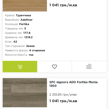
1 041 грн./м.кв
Країна:
Туреччина
Виробник:
Adofloor
Колекція:
Fortika
Товщина, мм:
5
Ширина, мм:
177.8
Довжина, мм:
1219.2
Клас:
42
Тип з'єднання:
Замок
Наявність фаски:
4 стороння
Вологостійкість:
так
SPC підлога ADO Fortika Morna
1300
2 255,85 грн.
/упак.
1 041 грн./м.кв