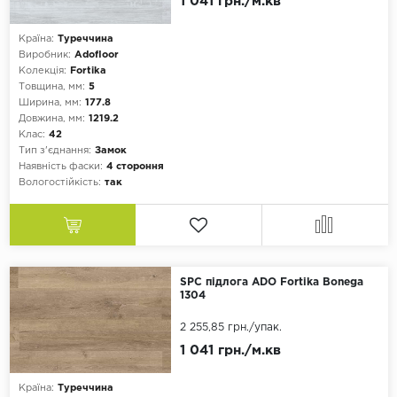
1 041 грн./м.кв
Країна:
Туреччина
Виробник:
Adofloor
Колекція:
Fortika
Товщина, мм:
5
Ширина, мм:
177.8
Довжина, мм:
1219.2
Клас:
42
Тип з'єднання:
Замок
Наявність фаски:
4 стороння
Вологостійкість:
так
SPC підлога ADO Fortika Bonega
1304
2 255,85 грн.
/упак.
1 041 грн./м.кв
Країна:
Туреччина