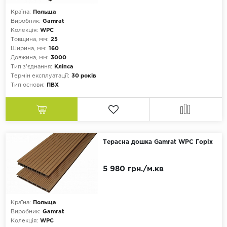
Цемент
Країна:
Польща
Виробник:
Gamrat
Ялинка
Колекція:
WPC
Товщина, мм:
25
Монтаж
Ширина, мм:
160
Довжина, мм:
3000
Замок
Тип з'єднання:
Кліпса
Термін експлуатації:
30 років
Клей
Тип основи:
ПВХ
Палітра
Білий
Бежевий
Терасна дошка Gamrat WPC Горіх
Сірий
Коричневий
5 980 грн./м.кв
Чорний
Формат
Країна:
Польща
Виробник:
Gamrat
Планка
Колекція:
WPC