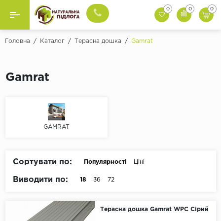
0
0
0
Назад
Назад
Головна
/
Каталог
/
Терасна дошка
/
Gamrat
Бренди
Вінілова Підлога
Gamrat
BazaLux
Ламінат
Berry Alloc
SPC Ламінат
Gerflor
Grabo
GAMRAT
Інженерна Дошка
Invictus
Терасна Дошка
IVC
Сортувати по:
Популярності
Ціні
Republic
Композитне Покриття
Виводити по:
18
36
72
Tarkett
Комерційний Лінолеум
Ter Hurne
Терасна дошка Gamrat WPC Сірий
Unilin
Натуральний Лінолеум