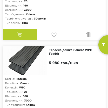
Товщина, мм:
25
Плитка
Ширина, мм:
160
Довжина, мм:
3000
Тип з'єднання:
Кліпса
Термін експлуатації:
30 років
Тип основи:
ПВХ
Терасна дошка Gamrat WPC
Графіт
5 980 грн./м.кв
Країна:
Польща
Виробник:
Gamrat
Колекція:
WPC
Товщина, мм:
25
Ширина, мм:
160
Довжина, мм:
3000
Тип з'єднання:
Кліпса