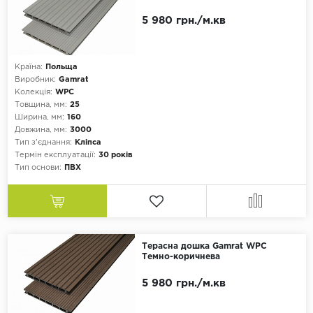
Vinilam
5 980 грн./м.кв
Ковролін і Килимова Плитка
Wineo
Спортивне ПВХ-Покриття
Клас
Країна:
Польща
Виробник:
Gamrat
31 клас
Гумова Плитка
Колекція:
WPC
32 клас
Товщина, мм:
25
Ширина, мм:
160
Паркетна Дошка
33 клас
Довжина, мм:
3000
Тип з'єднання:
Кліпса
34 клас
Фасадна Дошка
Термін експлуатації:
30 років
Тип основи:
ПВХ
41 клас
Штучна Трава
42 клас
Будівельна Хімія
43 клас
Малюнок
Стінові Панелі
Терасна дошка Gamrat WPC
Темно-коричнева
Дерево
Плінтус
5 980 грн./м.кв
Камінь
Комплектуючі до терасної дошки
Мармур