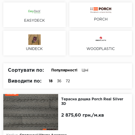
Цемент
Ялинка
PORCH
EASYDECK
Монтаж
Замок
Клей
UNIDECK
WOODPLASTIC
Палітра
Білий
Сортувати по:
Популярності
Ціні
Бежевий
Виводити по:
18
36
72
Сірий
Коричневий
Терасна дошка Porch Real Silver
3D
Чорний
2 875,60 грн./м.кв
Формат
Планка