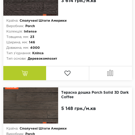
3 614 грн./м.кв
Країна:
Сполучені Штати Америки
Виробник:
Porch
Колекція:
Intense
Товщина, мм:
23
Ширина, мм:
146
Довжина, мм:
4000
Тип з'єднання:
Кліпса
Тип основи:
Деревокомпозит
Терасна дошка Porch Solid 3D Dark
Coffee
5 148 грн./м.кв
Країна:
Сполучені Штати Америки
Виробник:
Porch