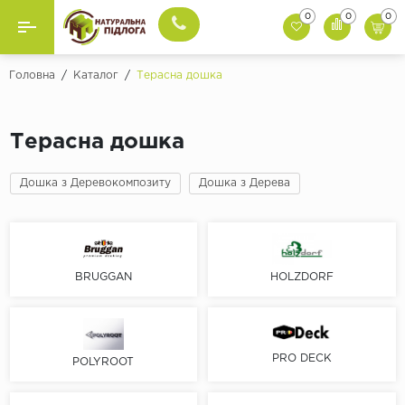
0
0
0
Назад
Назад
Головна
/
Каталог
/
Терасна дошка
Бренди
Вінілова Підлога
Терасна дошка
BazaLux
Ламінат
Berry Alloc
Дошка з Деревокомпозиту
Дошка з Дерева
SPC Ламінат
Gerflor
Grabo
Інженерна Дошка
Invictus
Терасна Дошка
BRUGGAN
HOLZDORF
IVC
Republic
Композитне Покриття
Tarkett
Комерційний Лінолеум
PRO DECK
POLYROOT
Ter Hurne
Unilin
Натуральний Лінолеум