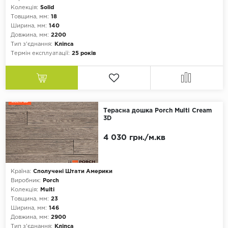
Колекція:
Solid
Товщина, мм:
18
Ширина, мм:
140
Довжина, мм:
2200
Тип з'єднання:
Кліпса
Термін експлуатації:
25 років
Терасна дошка Porch Multi Cream
3D
4 030 грн./м.кв
Країна:
Сполучені Штати Америки
Виробник:
Porch
Колекція:
Multi
Товщина, мм:
23
Ширина, мм:
146
Довжина, мм:
2900
Тип з'єднання:
Кліпса