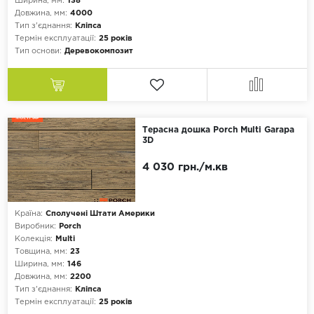
Ширина, мм:
138
Довжина, мм:
4000
Тип з'єднання:
Кліпса
Термін експлуатації:
25 років
Тип основи:
Деревокомпозит
Терасна дошка Porch Multi Garapa
3D
4 030 грн./м.кв
Країна:
Сполучені Штати Америки
Виробник:
Porch
Колекція:
Multi
Товщина, мм:
23
Ширина, мм:
146
Довжина, мм:
2200
Тип з'єднання:
Кліпса
Термін експлуатації:
25 років