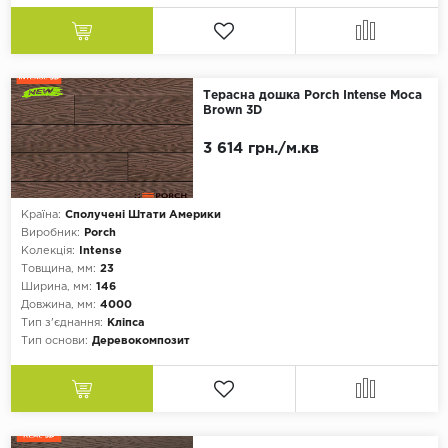
Терасна дошка Porch Intense Moca
Brown 3D
3 614 грн./м.кв
Країна:
Сполучені Штати Америки
Виробник:
Porch
Колекція:
Intense
Товщина, мм:
23
Ширина, мм:
146
Довжина, мм:
4000
Тип з'єднання:
Кліпса
Тип основи:
Деревокомпозит