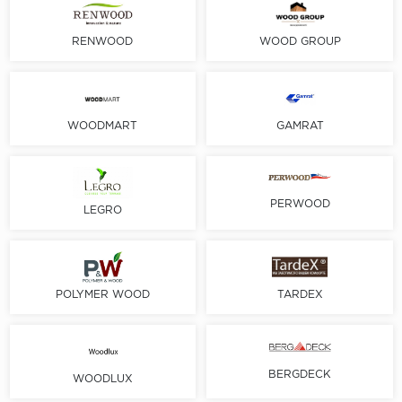
Vinilam
Ковролін і Килимова Плитка
Wineo
RENWOOD
WOOD GROUP
Спортивне ПВХ-Покриття
Клас
31 клас
Гумова Плитка
WOODMART
GAMRAT
32 клас
Паркетна Дошка
33 клас
34 клас
Фасадна Дошка
PERWOOD
LEGRO
41 клас
Штучна Трава
42 клас
Будівельна Хімія
43 клас
TARDEX
POLYMER WOOD
Малюнок
Стінові Панелі
Дерево
Плінтус
Камінь
BERGDECK
WOODLUX
Комплектуючі до терасної дошки
Мармур