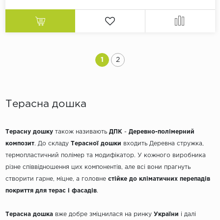
1
2
Терасна дошка
Терасну дошку
також називають
ДПК
-
Деревно-полімерний
композит
. До складу
Терасної дошки
входить Деревна стружка,
термопластичний полімер та модифікатор. У кожного виробника
різне співвідношення цих компонентів, але всі вони прагнуть
створити гарне, міцне, а головне
стійке
до кліматичних перепадів
покриття для терас і фасадів
.
Терасна дошка
вже добре зміцнилася на ринку
України
і далі