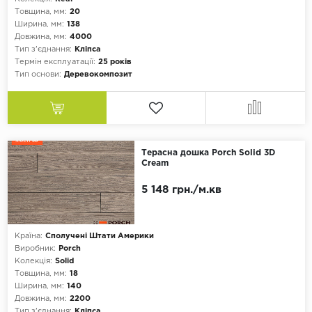
Товщина, мм:
20
Ширина, мм:
138
Довжина, мм:
4000
Тип з'єднання:
Кліпса
Термін експлуатації:
25 років
Тип основи:
Деревокомпозит
Терасна дошка Porch Solid 3D
Cream
5 148 грн./м.кв
Країна:
Сполучені Штати Америки
Виробник:
Porch
Колекція:
Solid
Товщина, мм:
18
Ширина, мм:
140
Довжина, мм:
2200
Тип з'єднання:
Кліпса