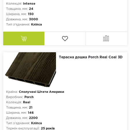
Колекція:
Intense
Товщина, мм:
24
Ширина, мм:
150
Довжина, мм:
3000
Тип з'єднання:
Кліпса
Терасна дошка Porch Real Coal 3D
Країна:
Сполучені Штати Америки
Виробник:
Porch
Колекція:
Real
Товщина, мм:
21
Ширина, мм:
146
Довжина, мм:
2200
Тип з'єднання:
Кліпса
Термін експлуатації:
25 років