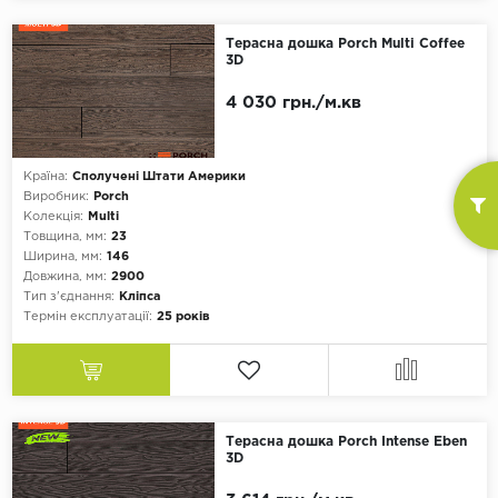
Терасна дошка Porch Multi Coffee
3D
4 030 грн./м.кв
Країна:
Сполучені Штати Америки
Виробник:
Porch
Колекція:
Multi
Товщина, мм:
23
Ширина, мм:
146
Довжина, мм:
2900
Тип з'єднання:
Кліпса
Термін експлуатації:
25 років
Терасна дошка Porch Intense Eben
3D