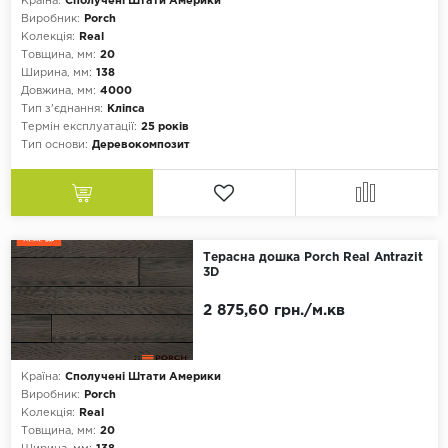
Країна:
Сполучені Штати Америки
Плитка
Виробник:
Porch
Колекція:
Real
Товщина, мм:
20
Ширина, мм:
138
Довжина, мм:
4000
Тип з'єднання:
Кліпса
Термін експлуатації:
25 років
Тип основи:
Деревокомпозит
Терасна дошка Porch Real Antrazit
3D
2 875,60 грн./м.кв
Країна:
Сполучені Штати Америки
Виробник:
Porch
Колекція:
Real
Товщина, мм:
20