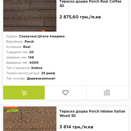
Терасна дошка Porch Real Coffee
3D
2 875,60 грн./м.кв
Країна:
Сполучені Штати Америки
Виробник:
Porch
Колекція:
Real
Товщина, мм:
20
Ширина, мм:
146
Довжина, мм:
4000
Тип з'єднання:
Кліпса
Термін експлуатації:
25 років
Тип основи:
Деревокомпозит
Терасна дошка Porch Intense Italian
Wood 3D
3 614 грн./м.кв