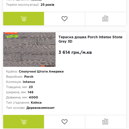
Термін експлуатації:
25 років
Терасна дошка Porch Intense Stone
Grey 3D
3 614 грн./м.кв
Країна:
Сполучені Штати Америки
Виробник:
Porch
Колекція:
Intense
Товщина, мм:
23
Ширина, мм:
146
Довжина, мм:
4000
Тип з'єднання:
Кліпса
Тип основи:
Деревокомпозит