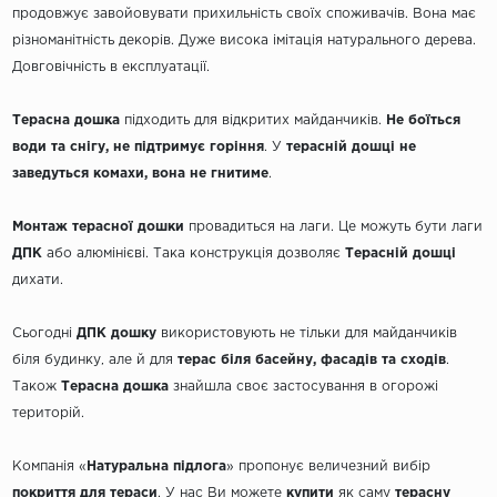
продовжує завойовувати прихильність своїх споживачів. Вона має
різноманітність декорів. Дуже висока імітація натурального дерева.
Довговічність в експлуатації.
Терасна дошка
підходить для відкритих майданчиків.
Не боїться
води та снігу, не підтримує горіння
. У
терасній дошці
не
заведуться комахи, вона не гнитиме
.
Монтаж терасної дошки
провадиться на лаги. Це можуть бути лаги
ДПК
або алюмінієві. Така конструкція дозволяє
Терасній
дошці
дихати.
Сьогодні
ДПК дошку
використовують не тільки для майданчиків
біля будинку, але й для
терас біля басейну, фасадів та сходів
.
Також
Терасна дошка
знайшла своє застосування в огорожі
територій.
Компанія «
Натуральна підлога
» пропонує величезний вибір
покриття для тераси
. У нас Ви можете
купити
як саму
терасну