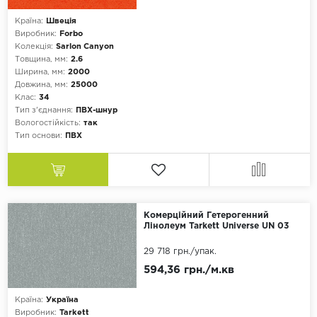
Країна:
Швеція
Виробник:
Forbo
Колекція:
Sarlon Canyon
Товщина, мм:
2.6
Ширина, мм:
2000
Довжина, мм:
25000
Клас:
34
Тип з'єднання:
ПВХ-шнур
Вологостійкість:
так
Тип основи:
ПВХ
Комерційний Гетерогенний
Лінолеум Tarkett Universe UN 03
29 718 грн.
/упак.
594,36 грн./м.кв
Країна:
Україна
Виробник:
Tarkett