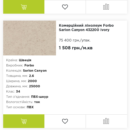
Комерційний лінолеум Forbo
Sarlon Canyon 432200 ivory
75 400 грн.
/упак.
1 508 грн./м.кв
Країна:
Швеція
Виробник:
Forbo
Колекція:
Sarlon Canyon
Товщина, мм:
2.6
Ширина, мм:
2000
Довжина, мм:
25000
Клас:
34
Тип з'єднання:
ПВХ-шнур
Вологостійкість:
так
Тип основи:
ПВХ