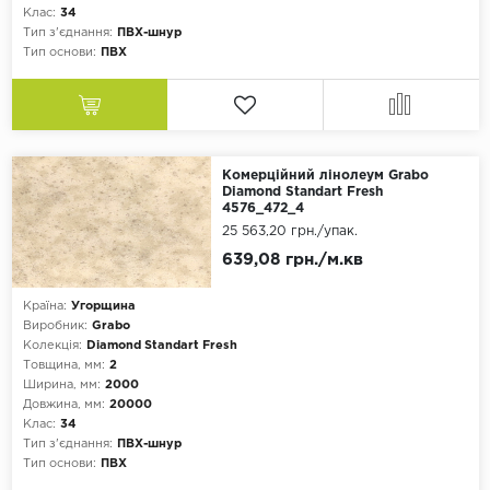
Клас:
34
Тип з'єднання:
ПВХ-шнур
Тип основи:
ПВХ
Комерційний лінолеум Grabo
Diamond Standart Fresh
4576_472_4
25 563,20 грн.
/упак.
639,08 грн./м.кв
Країна:
Угорщина
Виробник:
Grabo
Колекція:
Diamond Standart Fresh
Товщина, мм:
2
Ширина, мм:
2000
Довжина, мм:
20000
Клас:
34
Тип з'єднання:
ПВХ-шнур
Тип основи:
ПВХ