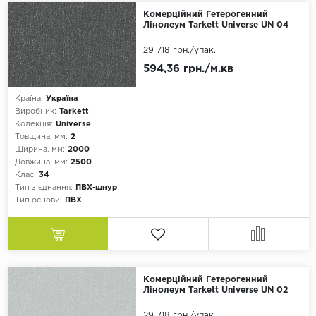
Плитка
Комерційний Гетерогенний
Лінолеум Tarkett Universe UN 04
29 718 грн.
/упак.
594,36 грн./м.кв
Країна:
Україна
Виробник:
Tarkett
Колекція:
Universe
Товщина, мм:
2
Ширина, мм:
2000
Довжина, мм:
2500
Клас:
34
Тип з'єднання:
ПВХ-шнур
Тип основи:
ПВХ
Комерційний Гетерогенний
Лінолеум Tarkett Universe UN 02
29 718 грн.
/упак.