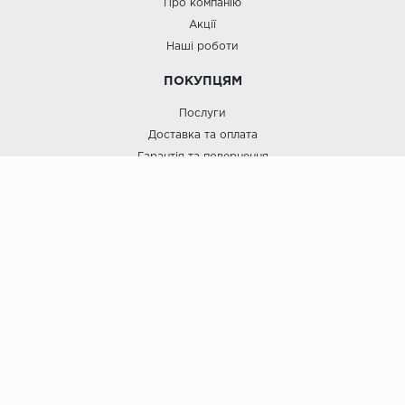
Про компанію
Акції
Наші роботи
ПОКУПЦЯМ
Послуги
Доставка та оплата
Гарантія та повернення
Договір Оферти
Блог
Покриття для підлоги. Floor © 2008-2026.
Натуральна Підлога @EcoFloor