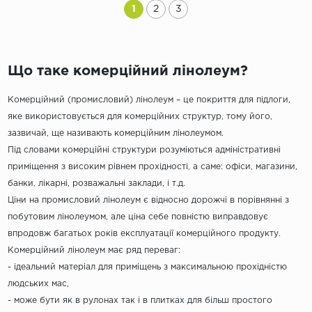
1
2
3
Що таке комерційний лінолеум?
Комерційний (промисловий) лінолеум – це покриття для підлоги,
яке використовується для комерційних структур, тому його,
зазвичай, ще називають комерційним лінолеумом.
Під словами комерційні структури розуміються адміністративні
приміщення з високим рівнем прохідності, а саме: офіси, магазини,
банки, лікарні, розважальні заклади, і т.д.
Ціни на промисловий лінолеум є відносно дорожчі в порівнянні з
побутовим лінолеумом, але ціна себе повністю виправдовує
впродовж багатьох років експлуатації комерційного продукту.
Комерційний лінолеум має ряд переваг:
- ідеальний матеріал для приміщень з максимальною прохідністю
людських мас,
- може бути як в рулонах так і в плитках для більш простого