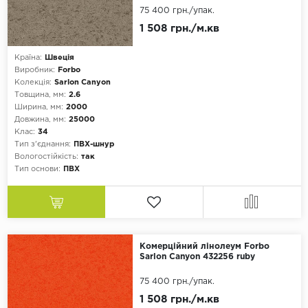
75 400 грн.
/упак.
1 508 грн./м.кв
Країна:
Швеція
Виробник:
Forbo
Колекція:
Sarlon Canyon
Товщина, мм:
2.6
Ширина, мм:
2000
Довжина, мм:
25000
Клас:
34
Тип з'єднання:
ПВХ-шнур
Вологостійкість:
так
Тип основи:
ПВХ
Комерційний лінолеум Forbo
Sarlon Canyon 432256 ruby
75 400 грн.
/упак.
1 508 грн./м.кв