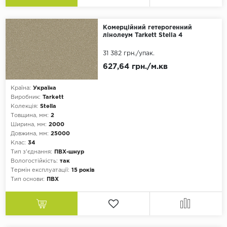
Комерційний гетерогенний
лінолеум Tarkett Stella 4
31 382 грн.
/упак.
627,64 грн./м.кв
Країна:
Україна
Виробник:
Tarkett
Колекція:
Stella
Товщина, мм:
2
Ширина, мм:
2000
Довжина, мм:
25000
Клас:
34
Тип з'єднання:
ПВХ-шнур
Вологостійкість:
так
Термін експлуатації:
15 років
Тип основи:
ПВХ