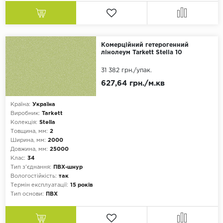
Комерційний гетерогенний
лінолеум Tarkett Stella 10
31 382 грн.
/упак.
627,64 грн./м.кв
Країна:
Україна
Виробник:
Tarkett
Колекція:
Stella
Товщина, мм:
2
Ширина, мм:
2000
Довжина, мм:
25000
Клас:
34
Тип з'єднання:
ПВХ-шнур
Вологостійкість:
так
Термін експлуатації:
15 років
Тип основи:
ПВХ