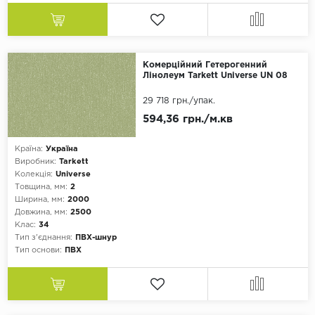
Цемент
Ялинка
Комерційний Гетерогенний
Монтаж
Лінолеум Tarkett Universe UN 08
Замок
29 718 грн.
/упак.
Клей
594,36 грн./м.кв
Палітра
Країна:
Україна
Виробник:
Tarkett
Білий
Колекція:
Universe
Бежевий
Товщина, мм:
2
Ширина, мм:
2000
Сірий
Довжина, мм:
2500
Клас:
34
Коричневий
Тип з'єднання:
ПВХ-шнур
Чорний
Тип основи:
ПВХ
Формат
Планка