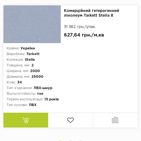
Комерційний гетерогенний
лінолеум Tarkett Stella 8
31 382 грн.
/упак.
627,64 грн./м.кв
Країна:
Україна
Виробник:
Tarkett
Колекція:
Stella
Товщина, мм:
2
Ширина, мм:
2000
Довжина, мм:
25000
Клас:
34
Тип з'єднання:
ПВХ-шнур
Вологостійкість:
так
Термін експлуатації:
15 років
Тип основи:
ПВХ