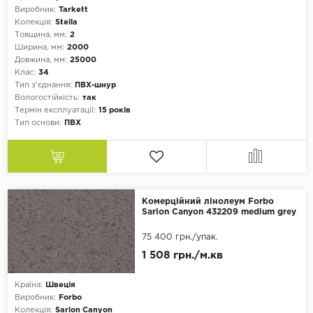
Виробник:
Tarkett
Колекція:
Stella
Товщина, мм:
2
Ширина, мм:
2000
Довжина, мм:
25000
Клас:
34
Тип з'єднання:
ПВХ-шнур
Вологостійкість:
так
Термін експлуатації:
15 років
Тип основи:
ПВХ
Комерційний лінолеум Forbo
Sarlon Canyon 432209 medium grey
75 400 грн.
/упак.
1 508 грн./м.кв
Країна:
Швеція
Виробник:
Forbo
Колекція:
Sarlon Canyon