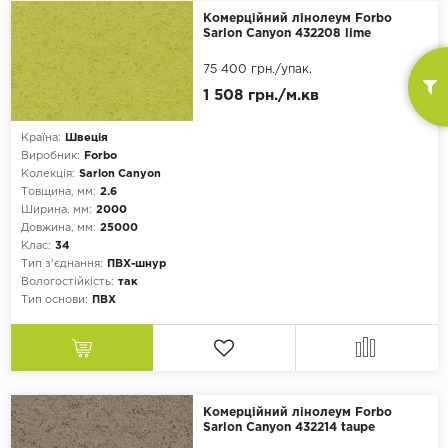
Комерційний лінолеум Forbo
Sarlon Canyon 432208 lime
75 400 грн.
/упак.
1 508 грн./м.кв
Країна:
Швеція
Виробник:
Forbo
Колекція:
Sarlon Canyon
Товщина, мм:
2.6
Ширина, мм:
2000
Довжина, мм:
25000
Клас:
34
Тип з'єднання:
ПВХ-шнур
Вологостійкість:
так
Тип основи:
ПВХ
Комерційний лінолеум Forbo
Sarlon Canyon 432214 taupe