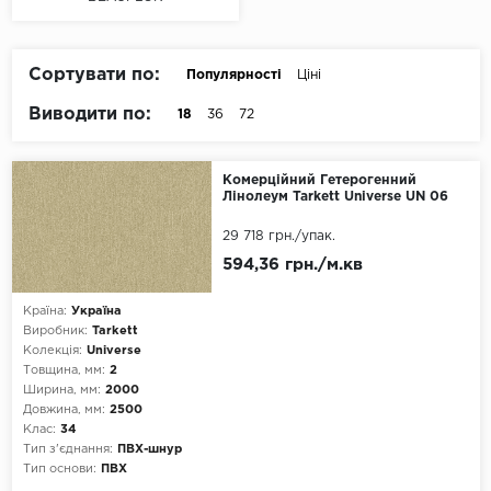
Vinilam
Ковролін і Килимова Плитка
Wineo
Сортувати по:
Популярності
Ціні
Спортивне ПВХ-Покриття
Клас
Виводити по:
18
36
72
31 клас
Гумова Плитка
32 клас
Комерційний Гетерогенний
Паркетна Дошка
Лінолеум Tarkett Universe UN 06
33 клас
34 клас
Фасадна Дошка
29 718 грн.
/упак.
594,36 грн./м.кв
41 клас
Штучна Трава
42 клас
Країна:
Україна
Виробник:
Tarkett
Будівельна Хімія
43 клас
Колекція:
Universe
Товщина, мм:
2
Малюнок
Стінові Панелі
Ширина, мм:
2000
Довжина, мм:
2500
Дерево
Клас:
34
Плінтус
Камінь
Тип з'єднання:
ПВХ-шнур
Тип основи:
ПВХ
Комплектуючі до терасної дошки
Мармур