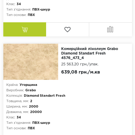
Клас:
34
Тип з'єднання:
ПВХ-шнур
Тип основи:
ПВХ
Комерційний лінолеум Grabo
Diamond Standart Fresh
4576_473_4
25 563,20 грн.
/упак.
639,08 грн./м.кв
Країна:
Угорщина
Виробник:
Grabo
Колекція:
Diamond Standart Fresh
Товщина, мм:
2
Ширина, мм:
2000
Довжина, мм:
20000
Клас:
34
Тип з'єднання:
ПВХ-шнур
Тип основи:
ПВХ